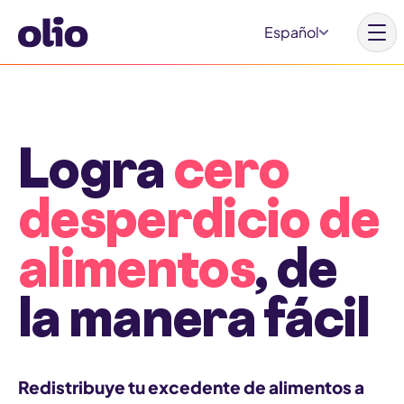
S
Español
k
i
p
t
L
Por qué Olio
Logra
cero
o
i
c
n
Nuestros aliados
desperdicio de
o
k
n
e
alimentos
, de
t
d
Inicio
e
I
la manera fácil
Nuestra visión
n
n
t
E
Aprende más
s
Involúcrate
Redistribuye tu excedente de alimentos a
t