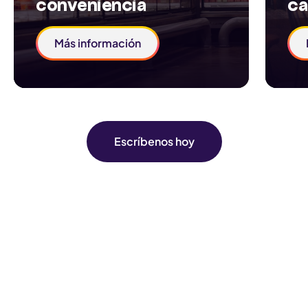
conveniencia
ca
Más información
Escríbenos hoy