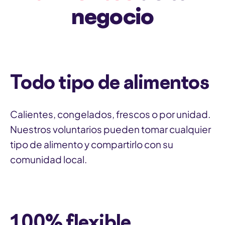
o
negocio
o
r
r
r
i
i
i
o
o
o
)
)
)
Todo tipo de alimentos
(
O
Calientes, congelados, frescos o por unidad.
b
Nuestros voluntarios pueden tomar cualquier
l
tipo de alimento y compartirlo con su
i
comunidad local.
g
a
t
o
100% flexible
r