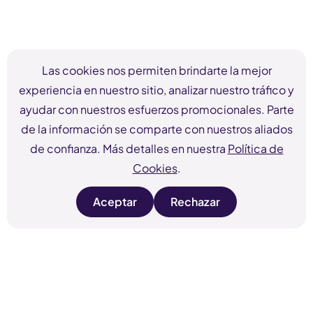
Las cookies nos permiten brindarte la mejor
experiencia en nuestro sitio, analizar nuestro tráfico y
ayudar con nuestros esfuerzos promocionales. Parte
de la información se comparte con nuestros aliados
de confianza. Más detalles en nuestra
Política de
Cookies
.
Aceptar
Rechazar
s
s
i
i
t
t
e
e
c
c
o
o
o
o
k
k