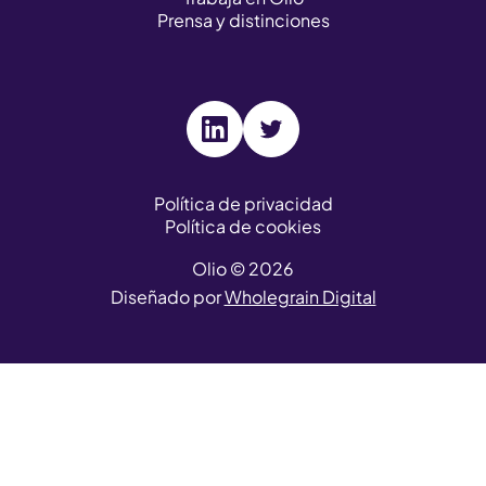
Prensa y distinciones
V
V
i
i
s
s
Política de privacidad
Política de cookies
i
i
t
t
Olio © 2026
o
o
Diseñado por
Wholegrain Digital
u
u
r
r
L
T
i
w
n
i
k
t
e
t