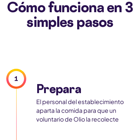
Cómo funciona en 3
simples pasos
P
l
1
a
Prepara
y
v
El personal del establecimiento
i
aparta la comida para que un
d
voluntario de Olio la recolecte
e
o