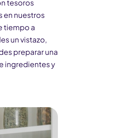
on tesoros
s en nuestros
e tiempo a
es un vistazo,
edes preparar una
e ingredientes y