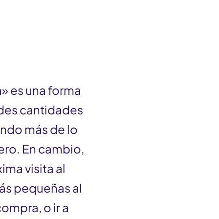
» es una forma
des cantidades
ando más de lo
nero. En cambio,
ima visita al
más pequeñas al
mpra, o ir a