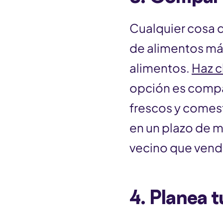
Cualquier cosa 
de alimentos más
alimentos.
Haz c
opción es compa
frescos y comesti
en un plazo de m
vecino que vendr
4.
Planea t