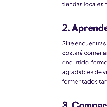
tiendas locales
2.
Aprende 
Si te encuentras
costará comer a
encurtido, ferme
agradables de ve
fermentados tam
3.
Compart