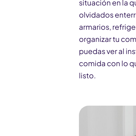
situación en la 
olvidados enterr
armarios, refrig
organizar tu com
puedas ver al in
comida con lo qu
listo.