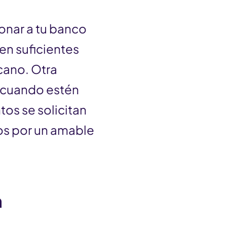
onar a tu banco
en suficientes
cano. Otra
y cuando estén
tos se solicitan
os por un amable
a