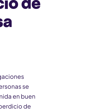
cio de
sa
igaciones
personas se
omida en buen
perdicio de