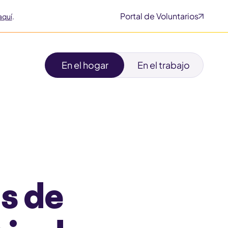
Portal de Voluntarios
aquí
.
En el hogar
En el trabajo
s de