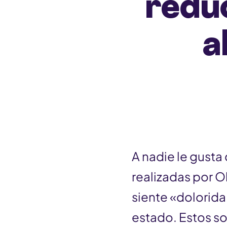
reduc
n
t
a
A nadie le gusta
realizadas por O
siente «dolorida
estado. Estos so