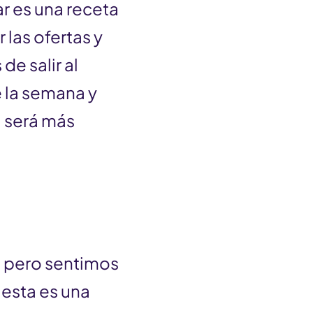
r es una receta
las ofertas y
e salir al
 la semana y
: será más
 pero sentimos
 esta es una