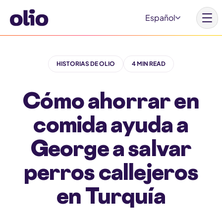
S
Español
k
i
p
HISTORIAS DE OLIO
4 MIN READ
t
Inicio
o
Cómo ahorrar en
c
Nuestra visión
o
comida ayuda a
Aprende más
n
Involúcrate
George a salvar
t
e
perros callejeros
n
t
en Turquía
Por qué Olio
Nuestros aliados