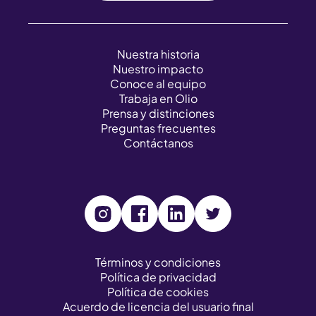
Nuestra historia
Nuestro impacto
Conoce al equipo
Trabaja en Olio
Prensa y distinciones
Preguntas frecuentes
Contáctanos
V
V
V
V
i
i
i
i
s
s
s
s
Términos y condiciones
Política de privacidad
i
i
i
i
Política de cookies
t
t
t
t
Acuerdo de licencia del usuario final
o
o
o
o