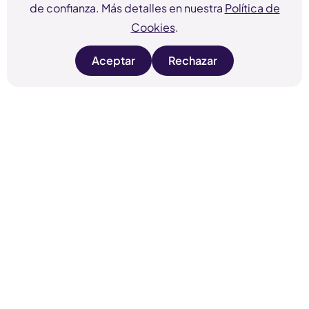
de confianza. Más detalles en nuestra
Política de
Cookies
.
Aceptar
Rechazar
s
s
i
i
t
t
e
e
c
c
o
o
o
o
k
k
i
i
e
e
s
s