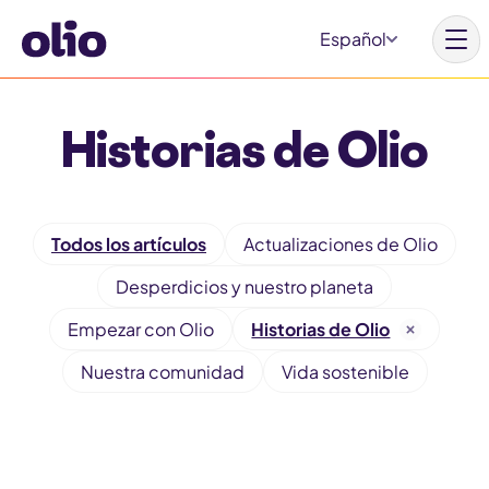
S
Español
k
i
p
Historias de Olio
t
Inicio
o
c
Nuestra visión
F
o
Todos los artículos
Actualizaciones de Olio
Aprende más
i
n
Desperdicios y nuestro planeta
l
Involúcrate
t
t
Empezar con Olio
Historias de Olio
e
e
Nuestra comunidad
Vida sostenible
n
r
t
Por qué Olio
b
y
Nuestros aliados
c