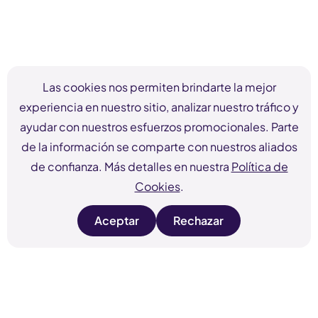
Las cookies nos permiten brindarte la mejor
experiencia en nuestro sitio, analizar nuestro tráfico y
ayudar con nuestros esfuerzos promocionales. Parte
de la información se comparte con nuestros aliados
de confianza. Más detalles en nuestra
Política de
Cookies
.
Aceptar
Rechazar
s
s
i
i
t
t
e
e
c
c
o
o
o
o