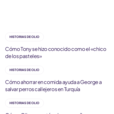
a
t
e
g
HISTORIAS DE OLIO
o
r
Cómo Tony se hizo conocido como el «chico
í
de los pasteles»
a
HISTORIAS DE OLIO
Cómo ahorrar en comida ayuda a George a
salvar perros callejeros en Turquía
HISTORIAS DE OLIO