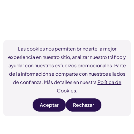
Las cookies nos permiten brindarte la mejor
experiencia en nuestro sitio, analizar nuestro tráfico y
ayudar con nuestros esfuerzos promocionales. Parte
de la información se comparte con nuestros aliados
de confianza. Más detalles en nuestra
Política de
Cookies
.
Aceptar
Rechazar
s
s
i
i
t
t
e
e
c
c